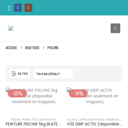
ACCUEIL
BOUTIQUE
PISCINE
FILTER
-55%
-74%
Ce
Ce
produit
produit
a
a
PISCINE
,
PROMO
,
TOUS LES PRODUITS
ALU/PVC
,
CARRELAGE/FAIENCE
,
FER/BOIS/BOISERIES
PEINTURE PISCINE 5kg BLATEM (disponible seulement en magasin)
V33 GRIP ACTIV (disponible seulement en magasin)
plusieurs
plusieurs