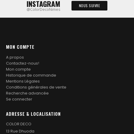
INSTAGRAM
être
produit
NOUS SUIVRE
@ColorDecoNimes
choisies
sur
la
page
du
produit
MON COMPTE
A propos
Contactez-nous!
Mon compte
Historique de commande
Mentions Légales
Conditions générales de vente
Recherche advancée
Se connecter
ADRESSE & LOCALISATION
COLOR DECO
13 Rue Dhuoda