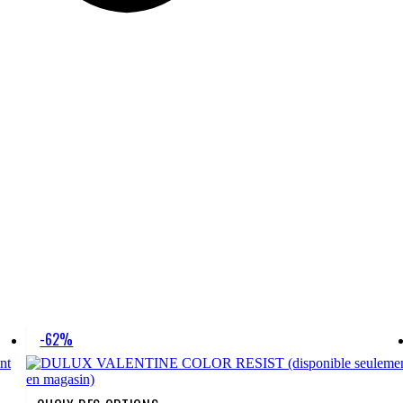
-62%
Ce