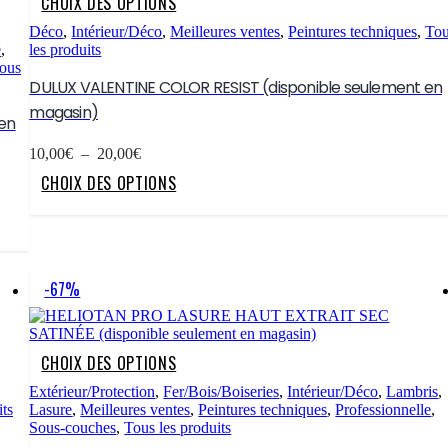
CHOIX DES OPTIONS
produit
a
Déco
,
Intérieur/Déco
,
Meilleures ventes
,
Peintures techniques
,
To
plusieurs
é
,
les produits
variations.
ous
Les
DULUX VALENTINE COLOR RESIST (disponible seulement en
options
magasin)
peuvent
en
être
Plage
choisies
10,00
€
–
20,00
€
de
sur
Ce
CHOIX DES OPTIONS
prix :
la
produit
10,00€
page
a
à
du
plusieurs
20,00€
produit
variations.
Les
options
-67%
peuvent
être
choisies
sur
Ce
CHOIX DES OPTIONS
la
produit
page
a
Extérieur/Protection
,
Fer/Bois/Boiseries
,
Intérieur/Déco
,
Lambris
,
du
plusieurs
its
Lasure
,
Meilleures ventes
,
Peintures techniques
,
Professionnelle
,
produit
variations.
Sous-couches
,
Tous les produits
Les