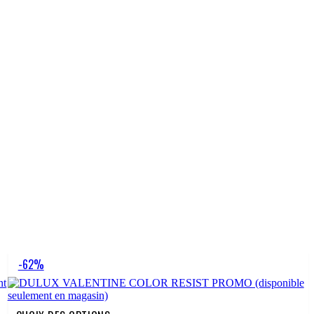
-62%
Ce