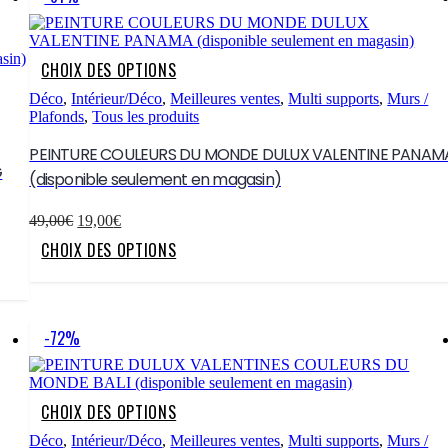
options
peuvent
être
choisies
Ce
CHOIX DES OPTIONS
sur
produit
la
a
Déco
,
Intérieur/Déco
,
Meilleures ventes
,
Multi supports
,
Murs /
page
plusieurs
Plafonds
,
Tous les produits
du
variations.
produit
Les
PEINTURE COULEURS DU MONDE DULUX VALENTINE PANAM
options
G
(disponible seulement en magasin)
peuvent
être
Le
Le
choisies
49,00
€
19,00
€
prix
prix
sur
Ce
CHOIX DES OPTIONS
initial
actuel
la
produit
était :
est :
page
a
49,00€.
19,00€.
du
plusieurs
produit
variations.
Les
-72%
options
peuvent
être
choisies
Ce
CHOIX DES OPTIONS
sur
produit
la
a
Déco
,
Intérieur/Déco
,
Meilleures ventes
,
Multi supports
,
Murs /