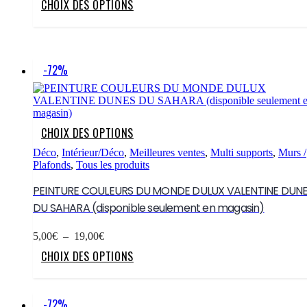
CHOIX DES OPTIONS
initial
actuel
page
produit
était :
est :
du
a
28,00€.
10,00€.
produit
plusieurs
variations.
Les
-72%
options
peuvent
être
choisies
sur
Ce
CHOIX DES OPTIONS
la
produit
page
a
Déco
,
Intérieur/Déco
,
Meilleures ventes
,
Multi supports
,
Murs /
du
plusieurs
Plafonds
,
Tous les produits
produit
variations.
Les
PEINTURE COULEURS DU MONDE DULUX VALENTINE DUN
options
DU SAHARA (disponible seulement en magasin)
peuvent
être
Plage
choisies
5,00
€
–
19,00
€
de
sur
Ce
CHOIX DES OPTIONS
prix :
la
produit
5,00€
page
a
à
du
plusieurs
19,00€
produit
variations.
-72%