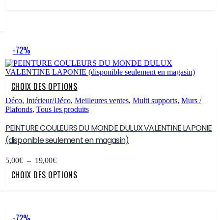
5,00€
page
a
à
du
plusieurs
19,00€
produit
variations.
Les
options
-72%
peuvent
être
choisies
sur
Ce
CHOIX DES OPTIONS
la
produit
page
a
Déco
,
Intérieur/Déco
,
Meilleures ventes
,
Multi supports
,
Murs /
du
plusieurs
Plafonds
,
Tous les produits
produit
variations.
Les
PEINTURE COULEURS DU MONDE DULUX VALENTINE LAPONIE
options
(disponible seulement en magasin)
peuvent
être
Plage
choisies
5,00
€
–
19,00
€
de
sur
Ce
CHOIX DES OPTIONS
prix :
la
produit
5,00€
page
a
à
du
plusieurs
19,00€
produit
variations.
Les
-72%