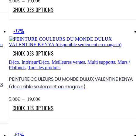
Plage
5,00
€
–
19,00
€
la
de
Ce
CHOIX DES OPTIONS
page
prix :
produit
du
5,00€
a
produit
à
plusieurs
19,00€
variations.
-72%
Les
options
peuvent
être
Ce
CHOIX DES OPTIONS
choisies
produit
sur
a
Déco
,
Intérieur/Déco
,
Meilleures ventes
,
Multi supports
,
Murs /
la
plusieurs
Plafonds
,
Tous les produits
page
variations.
du
Les
PEINTURE COULEURS DU MONDE DULUX VALENTINE KENYA
produit
options
ES
(disponible seulement en magasin)
peuvent
être
Plage
choisies
5,00
€
–
19,00
€
de
sur
Ce
CHOIX DES OPTIONS
prix :
la
produit
5,00€
page
a
à
du
plusieurs
19,00€
produit
variations.
Les
-61%