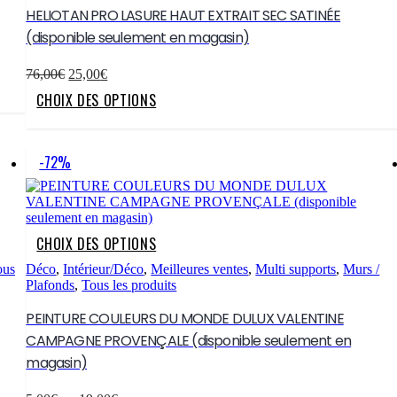
options
HELIOTAN PRO LASURE HAUT EXTRAIT SEC SATINÉE
peuvent
(disponible seulement en magasin)
être
choisies
Le
Le
sur
76,00
€
25,00
€
prix
prix
la
Ce
CHOIX DES OPTIONS
initial
actuel
page
produit
était :
est :
du
a
76,00€.
25,00€.
produit
plusieurs
variations.
-72%
Les
options
peuvent
être
choisies
Ce
CHOIX DES OPTIONS
sur
produit
la
a
ous
Déco
,
Intérieur/Déco
,
Meilleures ventes
,
Multi supports
,
Murs /
page
plusieurs
Plafonds
,
Tous les produits
du
variations.
produit
Les
PEINTURE COULEURS DU MONDE DULUX VALENTINE
options
CAMPAGNE PROVENÇALE (disponible seulement en
peuvent
magasin)
être
choisies
sur