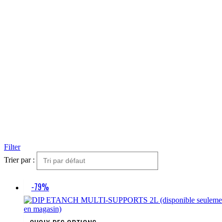
Filter
Trier par :
-79%
Ce