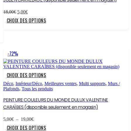
peuvent
être
Le
Le
18,00
€
5,00
€
choisies
prix
prix
Ce
sur
CHOIX DES OPTIONS
initial
actuel
produit
la
était :
est :
a
page
18,00€.
5,00€.
plusieurs
du
variations.
produit
Les
options
-72%
peuvent
être
choisies
sur
Ce
CHOIX DES OPTIONS
la
produit
page
a
Déco
,
Intérieur/Déco
,
Meilleures ventes
,
Multi supports
,
Murs /
du
plusieurs
Plafonds
,
Tous les produits
produit
variations.
Les
PEINTURE COULEURS DU MONDE DULUX VALENTINE
options
CARAÏBES (disponible seulement en magasin)
peuvent
être
Plage
choisies
5,00
€
–
19,00
€
de
sur
Ce
CHOIX DES OPTIONS
prix :
la
produit