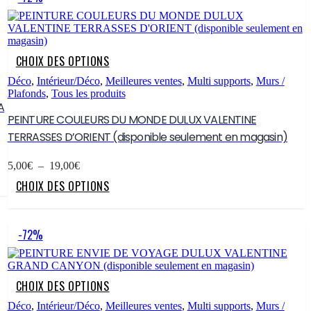
options
peuvent
être
choisies
sur
Ce
CHOIX DES OPTIONS
la
produit
page
a
Déco
,
Intérieur/Déco
,
Meilleures ventes
,
Multi supports
,
Murs /
du
plusieurs
Plafonds
,
Tous les produits
produit
variations.
A
Les
PEINTURE COULEURS DU MONDE DULUX VALENTINE
options
TERRASSES D’ORIENT (disponible seulement en magasin)
peuvent
être
Plage
choisies
5,00
€
–
19,00
€
de
sur
Ce
CHOIX DES OPTIONS
prix :
la
produit
5,00€
page
a
à
du
plusieurs
19,00€
produit
variations.
-72%
Les
options
peuvent
être
Ce
CHOIX DES OPTIONS
choisies
produit
sur
a
Déco
,
Intérieur/Déco
,
Meilleures ventes
,
Multi supports
,
Murs /