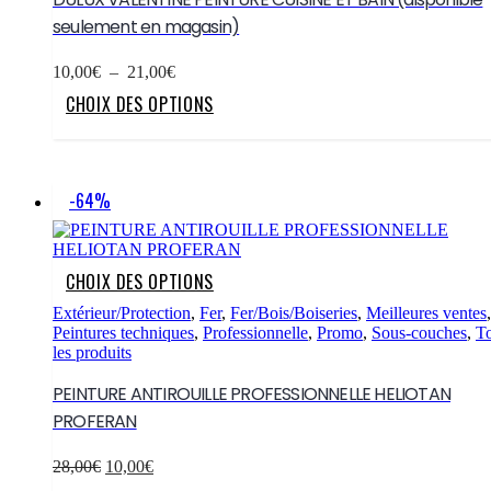
produit
options
seulement en magasin)
peuvent
être
Plage
choisies
10,00
€
–
21,00
€
de
sur
Ce
CHOIX DES OPTIONS
prix :
la
produit
10,00€
page
a
à
du
plusieurs
21,00€
produit
variations.
Les
-64%
options
peuvent
être
choisies
Ce
CHOIX DES OPTIONS
sur
produit
la
a
Extérieur/Protection
,
Fer
,
Fer/Bois/Boiseries
,
Meilleures ventes
,
page
plusieurs
Peintures techniques
,
Professionnelle
,
Promo
,
Sous-couches
,
T
du
variations.
les produits
produit
Les
options
PEINTURE ANTIROUILLE PROFESSIONNELLE HELIOTAN
peuvent
PROFERAN
être
choisies
Le
Le
sur
28,00
€
10,00
€
prix
prix
la
Ce