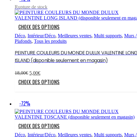
Les
options
Rupture de stock
peuvent
être
choisies
Ce
CHOIX DES OPTIONS
sur
produit
la
a
Déco
,
Intérieur/Déco
,
Meilleures ventes
,
Multi supports
,
Murs /
page
plusieurs
Plafonds
,
Tous les produits
du
variations.
produit
Les
PEINTURE COULEURS DU MONDE DULUX VALENTINE LON
options
ISLAND (disponible seulement en magasin)
peuvent
être
Le
Le
choisies
18,00
€
5,00
€
prix
prix
sur
Ce
CHOIX DES OPTIONS
initial
actuel
la
produit
était :
est :
page
a
18,00€.
5,00€.
du
plusieurs
produit
variations.
-72%
Les
options
peuvent
être
Ce
CHOIX DES OPTIONS
choisies
produit
sur
a
Déco
,
Intérieur/Déco
,
Meilleures ventes
,
Multi supports
,
Murs /