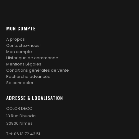
la
la
page
page
du
du
produit
produit
MON COMPTE
A propos
Contactez-nous!
Mon compte
Historique de commande
Mentions Légales
Conditions générales de vente
Recherche advancée
Se connecter
ADRESSE & LOCALISATION
COLOR DECO
13 Rue Dhuoda
30900 Nîmes
Tel:
06.13.72.43.51