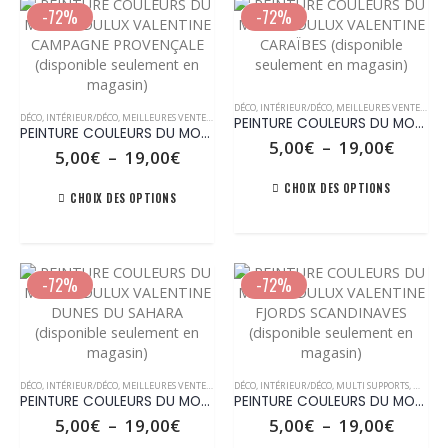
variations.
variatio
choisies
choisies
-72%
-72%
Les
Les
sur
sur
options
options
la
la
peuvent
peuven
page
page
être
être
Ce
du
du
choisies
choisie
Ce
produit
produit
produit
DÉCO
,
INTÉRIEUR/DÉCO
,
MEILLEURES VENTES
,
MUL
DÉCO
,
INTÉRIEUR/DÉCO
,
MEILLEURES VENTES
,
MULTI SUPPORTS
,
MURS / PLAFONDS
,
TOUS LES PRODUI
sur
sur
PEINTURE COULEURS DU MONDE DULUX VALENTINE CARAÏBES (disponible seulement en magasin)
produit
a
PEINTURE COULEURS DU MONDE DULUX VALENTINE CAMPAGNE PROVENÇALE (disponible seulement en magasin)
la
la
a
plusieurs
Plage
5,00
€
–
19,00
€
Plage
5,00
€
–
19,00
€
de
page
page
plusieurs
variations.
de
prix :
Ce
du
du
variations.
Les
prix :
Ce
CHOIX DES OPTIONS
5,00€
CHOIX DES OPTIONS
produit
produit
produit
5,00€
Les
options
à
produit
à
a
options
peuvent
19,00€
a
19,00€
plusieu
peuvent
être
plusieurs
variatio
être
choisies
variations.
Les
-72%
-72%
choisies
sur
Les
options
sur
la
options
peuven
la
page
peuvent
être
page
du
être
choisie
du
produit
choisies
Ce
Ce
sur
produit
DÉCO
,
INTÉRIEUR/DÉCO
,
MEILLEURES VENTES
,
MULTI SUPPORTS
DÉCO
,
INTÉRIEUR/DÉCO
,
MURS / PLAFONDS
,
MULTI SUPPORTS
,
TOUS LES PRODUI
,
MURS /
sur
produit
produit
la
PEINTURE COULEURS DU MONDE DULUX VALENTINE DUNES DU SAHARA (disponible seulement en magasin)
PEINTURE COULEURS DU MONDE DULUX VALENTINE FJORDS SCANDINAVES (disponible seulement en magasin)
la
a
a
page
Plage
Plage
5,00
€
–
19,00
€
5,00
€
–
19,00
€
page
plusieurs
plusieurs
de
de
du