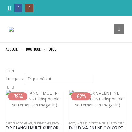
ACCUEIL
BOUTIQUE
DÉCO
Filter
Trier par :
-79%
-62%
Ce
Ce
produit
produit
a
a
CARRELAGE/FAIENCE
,
CUISINE/BAIN
,
DÉCO
,
FER/BOIS/BOISERIES
DÉCO
,
INTÉRIEUR/DÉCO
,
INTÉRIEUR/DÉCO
,
MEILLEURES VENTES
,
LAMBRIS
,
MEILLEU
,
PEI
DIP ETANCH MULTI-SUPPORTS 2L (disponible seulement en magasin)
DULUX VALENTINE COLOR RESIST (disponible seulement en magasin)
plusieurs
plusieurs