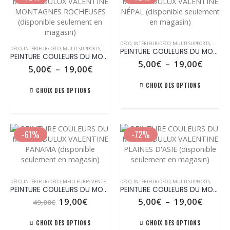
sur
sur
options
options
la
la
peuvent
peuven
page
page
être
être
Ce
du
du
choisies
choisie
Ce
produit
produit
produit
DÉCO
,
INTÉRIEUR/DÉCO
,
MULTI SUPPORTS
,
MURS /
DÉCO
,
INTÉRIEUR/DÉCO
,
MULTI SUPPORTS
,
MURS / PLAFONDS
sur
sur
PEINTURE COULEURS DU MONDE DULUX VALENTINE NÉPAL (disponible seulement en magasin)
produit
a
PEINTURE COULEURS DU MONDE DULUX VALENTINE MONTAGNES ROCHEUSES (disponible seulement en magasin)
la
la
a
plusieurs
Plage
5,00
€
–
19,00
€
Plage
5,00
€
–
19,00
€
de
page
page
plusieurs
variations.
de
prix :
Ce
du
du
variations.
Les
prix :
Ce
CHOIX DES OPTIONS
5,00€
CHOIX DES OPTIONS
produit
produit
produit
5,00€
Les
options
à
produit
à
a
options
peuvent
19,00€
a
19,00€
plusieu
peuvent
être
plusieurs
variatio
être
choisies
variations.
Les
-61%
-72%
choisies
sur
Les
options
sur
la
options
peuven
la
page
peuvent
être
page
du
être
Ce
Ce
choisie
du
produit
choisies
produit
produit
DÉCO
,
INTÉRIEUR/DÉCO
,
MEILLEURES VENTES
,
MULTI SUPPORTS
DÉCO
,
INTÉRIEUR/DÉCO
,
MURS / PLAFONDS
,
MULTI SUPPORTS
,
TOUS LES PRODUI
,
MURS /
sur
produit
sur
PEINTURE COULEURS DU MONDE DULUX VALENTINE PANAMA (disponible seulement en magasin)
PEINTURE COULEURS DU MONDE DULUX VALENTINE PLAINES D’ASIE (disponible seulement en magasin)
a
a
la
la
plusieurs
plusieurs
Le
Le
Plage
19,00
€
5,00
€
–
19,00
€
49,00
€
page
prix
prix
de
page
variations.
variations.
du
initial
actuel
prix :
Ce
Ce
du
Les
Les
CHOIX DES OPTIONS
CHOIX DES OPTIONS
produit
était :
est :
5,00€
produit
produit
produit