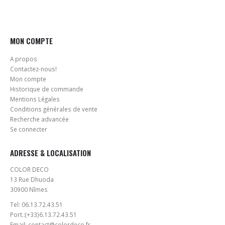
la
page
du
produit
MON COMPTE
A propos
Contactez-nous!
Mon compte
Historique de commande
Mentions Légales
Conditions générales de vente
Recherche advancée
Se connecter
ADRESSE & LOCALISATION
COLOR DECO
13 Rue Dhuoda
30900 Nîmes
Tel:
06.13.72.43.51
Port.:
(+33)6.13.72.43.51
Email:
contact@colordeco.fr