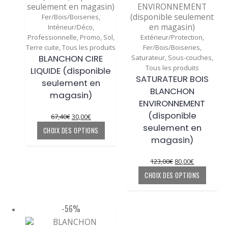
Ce
Fer/Bois/Boiseries
,
produit
Intérieur/Déco
,
a
Ce
Professionnelle
,
Promo
,
Sol
,
Extérieur/Protection
,
plusieurs
produit
Terre cuite
,
Tous les produits
Fer/Bois/Boiseries
,
variations.
a
BLANCHON CIRE
Saturateur
,
Sous-couches
,
Les
plusieurs
Tous les produits
LIQUIDE (disponible
options
variations.
SATURATEUR BOIS
seulement en
peuvent
Les
BLANCHON
magasin)
être
options
ENVIRONNEMENT
choisies
peuvent
(disponible
Le
Le
67,40
€
30,00
€
sur
être
prix
prix
Ce
seulement en
la
choisies
CHOIX DES OPTIONS
initial
actuel
produit
page
sur
magasin)
était :
est :
a
du
la
67,40€.
30,00€.
plusieurs
produit
page
Le
Le
123,00
€
80,00
€
variations.
du
prix
prix
Ce
CHOIX DES OPTIONS
Les
produit
initial
actuel
produit
options
était :
est :
a
peuvent
123,00€.
80,00€.
plusie
-56%
être
variati
choisies
Les