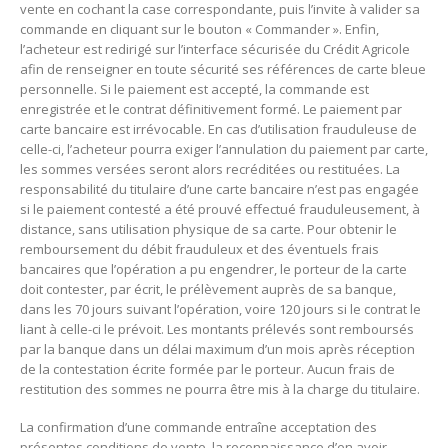
vente en cochant la case correspondante, puis l’invite à valider sa
commande en cliquant sur le bouton « Commander ». Enfin,
l’acheteur est redirigé sur l’interface sécurisée du Crédit Agricole
afin de renseigner en toute sécurité ses références de carte bleue
personnelle. Si le paiement est accepté, la commande est
enregistrée et le contrat définitivement formé. Le paiement par
carte bancaire est irrévocable. En cas d’utilisation frauduleuse de
celle-ci, l’acheteur pourra exiger l’annulation du paiement par carte,
les sommes versées seront alors recréditées ou restituées. La
responsabilité du titulaire d’une carte bancaire n’est pas engagée
si le paiement contesté a été prouvé effectué frauduleusement, à
distance, sans utilisation physique de sa carte. Pour obtenir le
remboursement du débit frauduleux et des éventuels frais
bancaires que l’opération a pu engendrer, le porteur de la carte
doit contester, par écrit, le prélèvement auprès de sa banque,
dans les 70 jours suivant l’opération, voire 120 jours si le contrat le
liant à celle-ci le prévoit. Les montants prélevés sont remboursés
par la banque dans un délai maximum d’un mois après réception
de la contestation écrite formée par le porteur. Aucun frais de
restitution des sommes ne pourra être mis à la charge du titulaire.
La confirmation d’une commande entraîne acceptation des
présentes conditions de vente, la reconnaissance d’en avoir