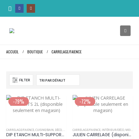
ACCUEIL
BOUTIQUE
CARRELAGE/FAIENCE
FILTER
-79%
-72%
Ce
Ce
produit
produit
a
a
CARRELAGE/FAIENCE
,
CUISINE/BAIN
,
DÉCO
,
FER/BOIS/BOISERIES
CARRELAGE/FAIENCE
,
INTÉRIEUR/DÉCO
,
INTÉRIEUR/DÉCO
,
LAMBRIS
,
MEILLEURES VENTES
,
MEILLEU
DIP ETANCH MULTI-SUPPORTS 2L (disponible seulement en magasin)
JULIEN CARRELAGE (disponible seulement en magasin)
plusieurs
plusieurs