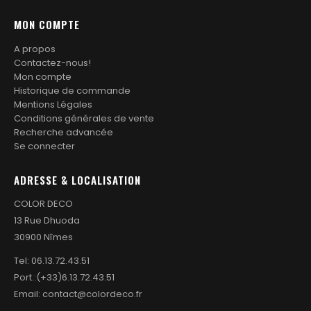
produit
MON COMPTE
A propos
Contactez-nous!
Mon compte
Historique de commande
Mentions Légales
Conditions générales de vente
Recherche advancée
Se connecter
ADRESSE & LOCALISATION
COLOR DECO
13 Rue Dhuoda
30900 Nîmes
Tel:
06.13.72.43.51
Port.:
(+33)6.13.72.43.51
Email:
contact@colordeco.fr