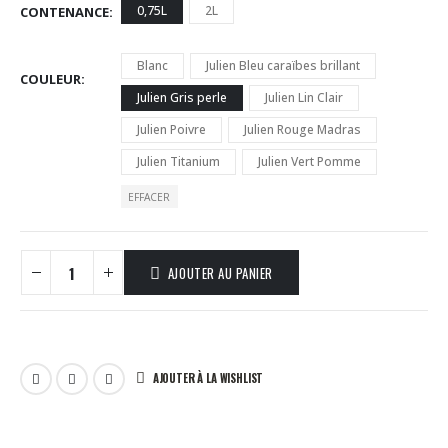
0,75L
2L
CONTENANCE
Blanc
Julien Bleu caraïbes brillant
COULEUR
Julien Gris perle
Julien Lin Clair
Julien Poivre
Julien Rouge Madras
Julien Titanium
Julien Vert Pomme
EFFACER
AJOUTER AU PANIER
AJOUTER À LA WISHLIST