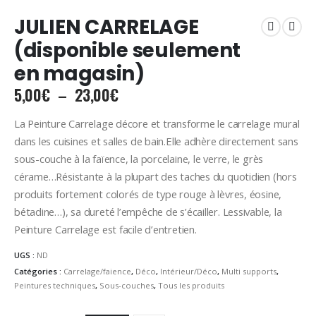
JULIEN CARRELAGE
(disponible seulement
en magasin)
Plage
5,00
€
–
23,00
€
de
prix :
La Peinture Carrelage décore et transforme le carrelage mural
5,00€
dans les cuisines et salles de bain.Elle adhère directement sans
à
sous-couche à la faïence, la porcelaine, le verre, le grès
23,00€
cérame…Résistante à la plupart des taches du quotidien (hors
produits fortement colorés de type rouge à lèvres, éosine,
bétadine…), sa dureté l’empêche de s’écailler. Lessivable, la
Peinture Carrelage est facile d’entretien.
UGS :
ND
Catégories :
Carrelage/faience
,
Déco
,
Intérieur/Déco
,
Multi supports
,
Peintures techniques
,
Sous-couches
,
Tous les produits