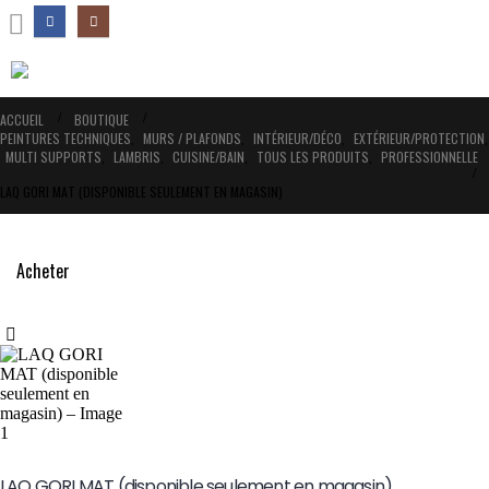
ACCUEIL
BOUTIQUE
PEINTURES TECHNIQUES
,
MURS / PLAFONDS
,
INTÉRIEUR/DÉCO
,
EXTÉRIEUR/PROTECTION
,
MULTI SUPPORTS
,
LAMBRIS
,
CUISINE/BAIN
,
TOUS LES PRODUITS
,
PROFESSIONNELLE
LAQ GORI MAT (DISPONIBLE SEULEMENT EN MAGASIN)
Acheter
LAQ GORI MAT (disponible seulement en magasin)