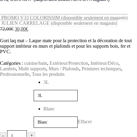
PROMO V33 COLORISSIM (disponible seulement en magasin)
JULIEN CARRELAGE (disponible seulement en magasin)
Le
Le
72,00
€
30,00
€
prix
prix
initial
actuel
Gori laq mat – Laque mate pour la protection et la décoration de tout
était :
est :
support intérieur en murs et plafonds et pour les supports bois, fer et
72,00€.
30,00€.
PVC.
Catégories :
cuisine/bain
,
Extérieur/Protection
,
Intérieur/Déco
,
Lambris
,
Multi supports
,
Murs / Plafonds
,
Peintures techniques
,
Professionnelle
,
Tous les produits
Contenance
3L
Couleur
Blanc
Effacer
-
+