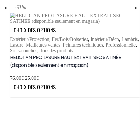
-67%
Ce
CHOIX DES OPTIONS
produit
a
Extérieur/Protection
,
Fer/Bois/Boiseries
,
Intérieur/Déco
,
Lambris
,
plusieurs
Lasure
,
Meilleures ventes
,
Peintures techniques
,
Professionnelle
,
variations.
Sous-couches
,
Tous les produits
Les
HELIOTAN PRO LASURE HAUT EXTRAIT SEC SATINÉE
options
(disponible seulement en magasin)
peuvent
être
choisies
Le
Le
76,00
€
25,00
€
sur
prix
prix
Ce
CHOIX DES OPTIONS
la
initial
actuel
produit
page
était :
est :
a
du
76,00€.
25,00€.
plusieurs
produit
variations.
Les
options
peuvent
être
choisies
sur