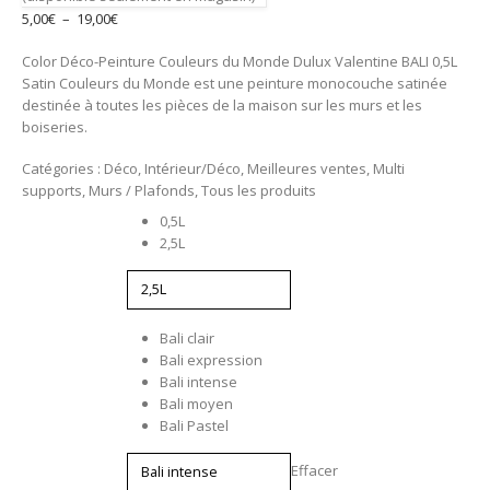
Plage
5,00
€
–
19,00
€
de
Color Déco-Peinture Couleurs du Monde Dulux Valentine BALI 0,5L
prix :
Satin Couleurs du Monde est une peinture monocouche satinée
5,00€
destinée à toutes les pièces de la maison sur les murs et les
à
boiseries.
19,00€
Catégories :
Déco
,
Intérieur/Déco
,
Meilleures ventes
,
Multi
supports
,
Murs / Plafonds
,
Tous les produits
Contenance
0,5L
2,5L
Couleur
Bali clair
Bali expression
Bali intense
Bali moyen
Bali Pastel
Effacer