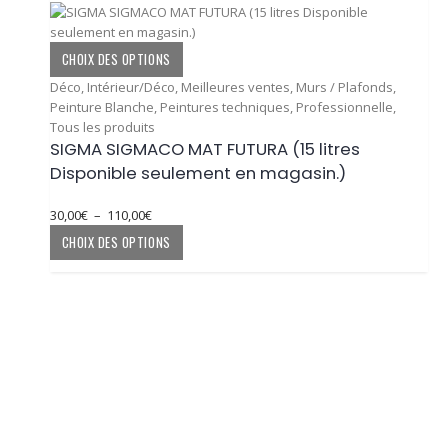
Ce
CHOIX DES OPTIONS
produit
Déco
,
Intérieur/Déco
,
Meilleures ventes
,
Murs / Plafonds
,
a
Peinture Blanche
,
Peintures techniques
,
Professionnelle
,
plusieurs
Tous les produits
variations.
SIGMA SIGMACO MAT FUTURA (15 litres
Les
Disponible seulement en magasin.)
options
peuvent
être
Plage
30,00
€
–
110,00
€
choisies
de
Ce
CHOIX DES OPTIONS
sur
prix :
produit
la
30,00€
a
page
à
plusieurs
du
110,00€
variations.
produit
Les
options
peuvent
être
choisies
sur