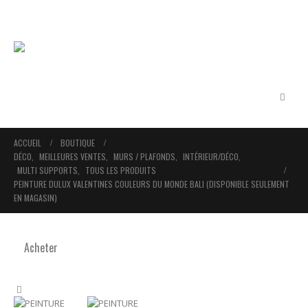
ACCUEIL
BOUTIQUE
DÉCO
,
MEILLEURES VENTES
,
MURS / PLAFONDS
,
INTÉRIEUR/DÉCO
,
MULTI SUPPORTS
,
TOUS LES PRODUITS
PEINTURE DULUX VALENTINES COULEURS DU MONDE BALI (DISPONIBLE SEULEMENT
EN MAGASIN)
Acheter