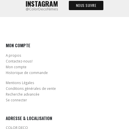
INSTAGRAM
NOUS SUIVRE
@ColorDecoNimes
MON COMPTE
A propos
Contactez-nous!
Mon compte
Historique de commande
Mentions Légales
Conditions générales de vente
Recherche advancée
Se connecter
ADRESSE & LOCALISATION
COLOR DECO