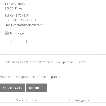
13 Rue Dhuoda
30900 Nîmes
Tel:
06.13.72.43.51
Port.:
(+33)6.13.72.43.51
Email:
contact@colordeco.fr
Color Déco © 2019 Tous droits réservés. Développé par
I.T. For You
Vous venez d'ajouter ce produit au panier:
VOIR LE PANIER
CONTINUER
Menu principal
Top navigation