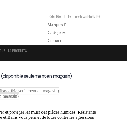
Color Déco
Politique de confidentialité
Marques
Catégories
Contact
OUS LES PRODUITS
 (disponible seulement en magasin)
ible seulement en magasin)
 magasin)
rer et protéger les murs des pièces humides. Résistante
ne et Bains vous permet de lutter contre les agressions