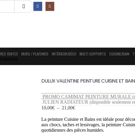
URES VENTES
,
MURS / PLAFONDS
,
INTÉRIEUR/DÉCO
,
MULTI SUPPORTS
,
CUISINE/BAIN
,
T
EN MAGASIN)
DULUX VALENTINE PEINTURE CUISINE ET BAIN
PROMO CAMIMAT PEINTURE MURALE (dispon
JULIEN RADIATEUR (disponible seulement en
Plage
10,00
€
–
21,00
€
de
prix :
La peinture Cuisine et Bains est idéale pour déco
10,00€
aux chocs, taches et lessivages, la peinture Cuisi
à
quotidiennes des pièces humides.
21,00€