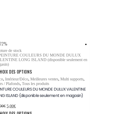
-72%
-80%
ture de stock
CHOIX DES 
Ce
Carrelage/faie
HOIX DES OPTIONS
produit
Peintures techn
a
co
,
Intérieur/Déco
,
Meilleures ventes
,
Multi supports
,
JULIEN CARRE
plusieurs
s / Plafonds
,
Tous les produits
magasin)
variations.
INTURE COULEURS DU MONDE DULUX VALENTINE
Les
NG ISLAND (disponible seulement en magasin)
options
5,00
€
–
23,00
peuvent
CHOIX DES 
être
Le
Le
00
€
5,00
€
choisies
prix
prix
Ce
HOIX DES OPTIONS