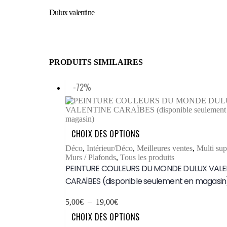
Dulux valentine
PRODUITS SIMILAIRES
-72%
Ce
CHOIX DES OPTIONS
produit
a
Déco
,
Intérieur/Déco
,
Meilleures ventes
,
Multi sup
plusieurs
Murs / Plafonds
,
Tous les produits
variations.
PEINTURE COULEURS DU MONDE DULUX VALE
Les
CARAÏBES (disponible seulement en magasin
options
peuvent
être
Plage
5,00
€
–
19,00
€
choisies
de
Ce
CHOIX DES OPTIONS
sur
prix :
produit