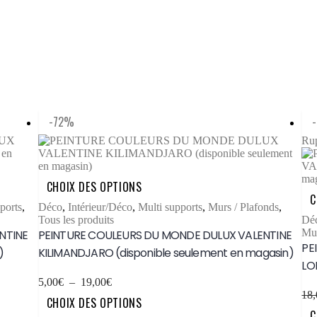
-72%
Rup
Ce
CHOIX DES OPTIONS
produit
C
a
ports
,
Déco
,
Intérieur/Déco
,
Multi supports
,
Murs / Plafonds
,
plusieurs
Tous les produits
Dé
variations.
Mur
NTINE
PEINTURE COULEURS DU MONDE DULUX VALENTINE
Les
PE
)
KILIMANDJARO (disponible seulement en magasin)
options
LO
peuvent
être
Plage
5,00
€
–
19,00
€
choisies
de
Ce
18,
CHOIX DES OPTIONS
sur
prix :
produit
C