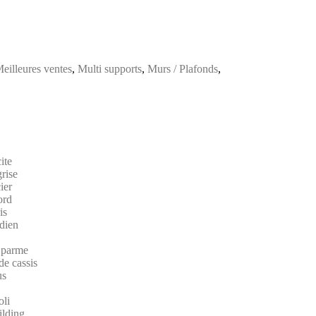
eilleures ventes
,
Multi supports
,
Murs / Plafonds
,
ite
grise
ier
ord
is
ndien
e parme
de cassis
us
oli
ilding