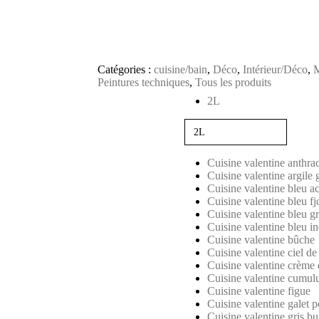
Catégories :
cuisine/bain
,
Déco
,
Intérieur/Déco
,
M
Peintures techniques
,
Tous les produits
Contenance
2L
Couleur
Cuisine valentine anthrac
Cuisine valentine argile 
Cuisine valentine bleu ac
Cuisine valentine bleu fj
Cuisine valentine bleu gr
Cuisine valentine bleu i
Cuisine valentine bûche
Cuisine valentine ciel d
Cuisine valentine crème 
Cuisine valentine cumul
Cuisine valentine figue
Cuisine valentine galet p
Cuisine valentine gris bu