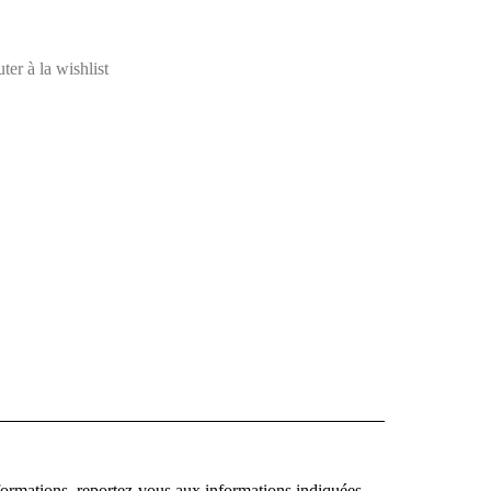
ter à la wishlist
nformations, reportez-vous aux informations indiquées