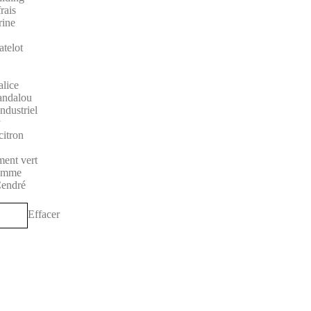
rais
rine
atelot
alice
andalou
ndustriel
y
citron
ment vert
pomme
Cendré
Effacer