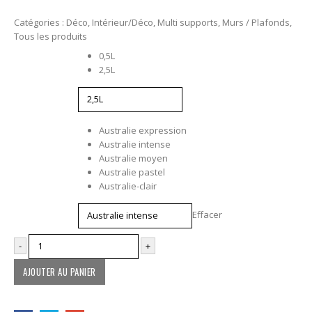
Catégories :
Déco
,
Intérieur/Déco
,
Multi supports
,
Murs / Plafonds
,
Tous les produits
Contenance
0,5L
2,5L
Couleur
Australie expression
Australie intense
Australie moyen
Australie pastel
Australie-clair
Effacer
-
+
AJOUTER AU PANIER