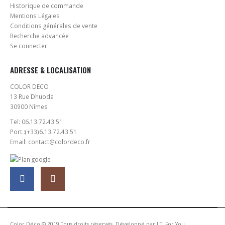
Historique de commande
Mentions Légales
Conditions générales de vente
Recherche advancée
Se connecter
ADRESSE & LOCALISATION
COLOR DECO
13 Rue Dhuoda
30900 Nîmes
Tel:
06.13.72.43.51
Port.:
(+33)6.13.72.43.51
Email:
contact@colordeco.fr
Color Déco © 2019 Tous droits réservés. Développé par
I.T. For You