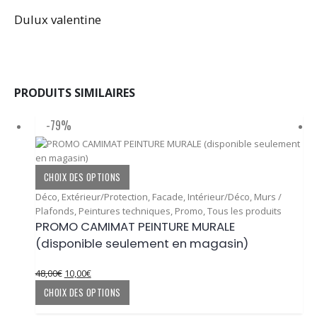
Dulux valentine
PRODUITS SIMILAIRES
-79%
Ce
CHOIX DES OPTIONS
produit
Déco
,
Extérieur/Protection
,
Facade
,
Intérieur/Déco
,
Murs /
a
Plafonds
,
Peintures techniques
,
Promo
,
Tous les produits
plusieurs
PROMO CAMIMAT PEINTURE MURALE
variations.
(disponible seulement en magasin)
Les
options
peuvent
Le
Le
48,00
€
10,00
€
être
prix
prix
Ce
CHOIX DES OPTIONS
choisies
initial
actuel
produit
sur
était :
est :
a