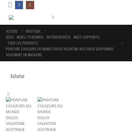
ACCUEIL
BOUTIQUE
DÉCO
,
MURS / PLAFONDS
,
INTÉRIEUR/DÉCO
,
MULTI SUPPORTS
,
TOUS LES PRODUITS
PEINTURE COULEURS DU MONDE DULUX VALENTINE AUSTRALIE (DISPONIBLE
SEULEMENT EN MAGASIN)
Acheter